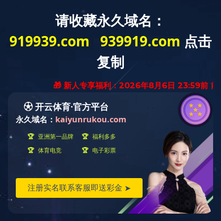
您所在位置：
mlsport
>
本科生教育
> 精品课程
刘奇玉教授负责的课程——《中国戏曲文化》入选ML
米兰体育·（国际）官方网站2018年精品在线开放课程
建设选题名单
时间：2018-11-02 09:50:00
访问量：
796