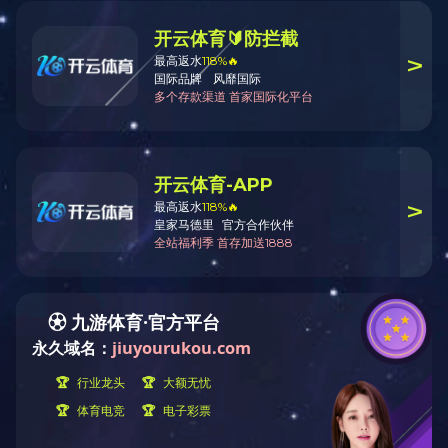
课程网址：
https://next.xuetangx.com/course/hnust13031001541/1076065
相关附件：
关于公布ML米兰体育·（国际）官方网站2018年精品在线开放课程
建设选题名单的通知
院党政办：
0731-58291415
院教务办：
0731-58291413
院研究生办：
0731-58291152
院学工办：
0731-58291808
地址：
湖南省湘潭市雨湖区ML米兰体育·（国际）官方网站立言