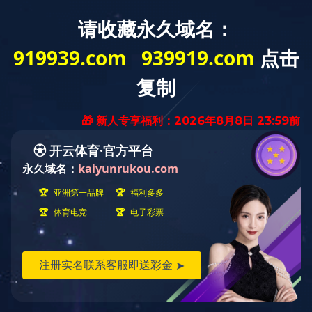
您所在位置：
mlsport
>
本科生教育
> 精品课程
关于2024年ML米兰体育·（国际）官方网站、潇湘学
院人文系课程思政示范课程审核推荐结果的公示
时间：2024-03-16 11:00:00
访问量：
624
根据
《
ML米兰体育·（国际）官方网站关于开展