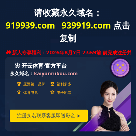
您所在位置：
mlsport
>
本科生教育
> 教研教改
“一平三端”助力打造混合式智慧课堂
时间：2022-03-30 09:30:00
访问量：
1956
2022年
3月2
9
日，
”‘
一平三端
’助力打造混合式智慧课
堂“教学研讨培训会
在
立言楼四
楼会议室举行，讲座由
邓