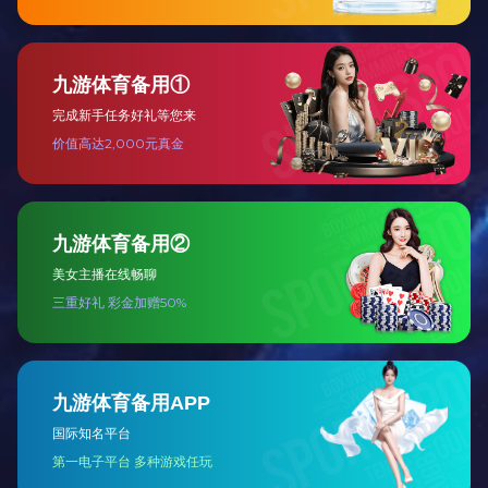
料、
作业试卷发布、
批改作业
、监控督学、
开展互动、
最终导出过程性考核及总结性评价合成整体成绩
等多种
课堂教学功能
，既提高了课堂互动活跃度又给教师带来
了高效便捷的体验。
同时
，她
结合省级线上线下
混合式
一流课程《
外国文学
》
，
围绕如何打造一门混合式课程
进行了示范操作。