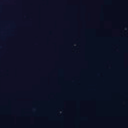
育培养和校园宣传舆论工作向纵深发展。（张
顺军、阳志标、胥志文）
开云电子网页版
|
九游网页版
|
开云在线(中国)唯一官方网站
|
星
空网·官方端网站
|
J9在线平台
|
开云在线开户/注册/备用/官网
|
乐鱼平台
|
完美体育在线(中国)唯一官方网站
|
乐鱼在线注册_乐
鱼（中国）
|
院党政办：
0731-58291415
院教务办：
0731-58291413
院研究生办：
0731-58291152
院学工办：
0731-58291808
地址：
湖南省湘潭市雨湖区ML米兰体育·（国际）官方网站立言
楼[411201]