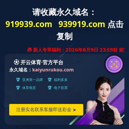
您所在位置：
mlsport
>
本科生教育
> 教研教改
宣传部、ML米兰体育·（国际）官方网站组织赴高校和
企业考察融媒体中心建设
时间：2023-05-25 10:00:00
访问量：
338
为进一步推动我校融媒体中心建设工作，5