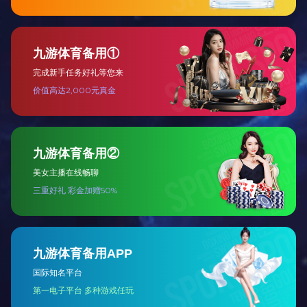
方案咨询与集成、融媒体应用云服务等多个领
域，为各类传媒组织和信息服务机构提供产
品、技术服务及系统集成解决方案，与院校的
合作集中在课程开发、人才培养、平台实验等
方面。其提供的媒体院校实验实训方案，包括4
类实验室（融合新闻实验室、融媒演播实验
室、智能制作实验室、元宇宙数字人实验室）
和1个教学管理平台，并配有相应的课程设计和
辅助教材。