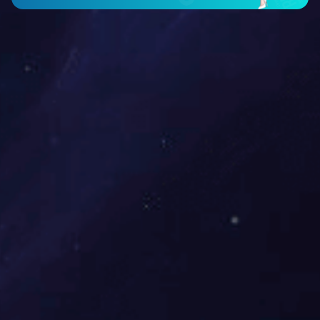
图 考察组在中科大洋湖南总代理公司
ML米兰体育·（国际）官方网站副院长袁星
洁在考察后表示，此行考察调研既参观了高校
融媒体实验室建设的具体案例，又了解了相关
企业提供的媒体实训方案，有利于强化高校与
企业的交流互动，促进产学合作、协同育人，
推动我校新闻与传播学科建设、复合型人才教