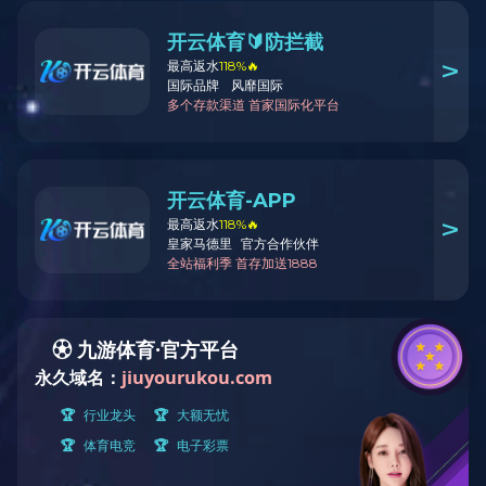
月18日至19日，校党委宣传部常务副部长李洪
华、ML米兰体育·（国际）官方网站副院长袁星
洁等一行先后前往湖南师范大学、中科大洋湖
南总代理公司考察。
在湖南师范大学新闻与传播学院，考察组
一行仔细观摩了东软集团联合湖南师范大学共
同打造的“书山云”县级融媒体实验平台，了解平
台设计与运行情况，听取教育融媒体项目介
绍，并就媒体融合教学与融媒体人才培养相关
问题进行交流。据悉，东软集团作为中宣部和
国家广播电视总局联合发布县级融媒体国家标
准的主要起草人和主要审核人之一，在融媒体