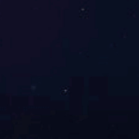
马
2004
湖
本
女
汉
佳瑞
年03月
南常德
科在读
陈
2003
湖
本
女
汉
意
年10月
南岳阳
科在读
向
2003
土
湖
本
女
婷婷
年07月
家
南怀化
科在读