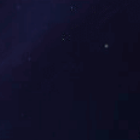
余
2004
湖
本
女
汉
佳仪
年01月
南益阳
科在读
吴
2003
湖
本
女
苗
苒
年08月
南邵阳
科在读