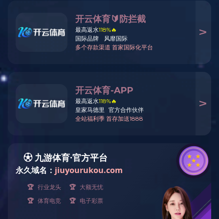
经党组织初步审查，蒲美岑等38名同志拟
由中共预备党员转为中共正式党员，现予公
示：
姓
性
出生
民
籍
文
名
别
年月
族
贯
化程度
蒲
1999
湖
硕
女
苗
美岑
年06月
南新晃
士在读
陈
1999
江
硕
男
汉