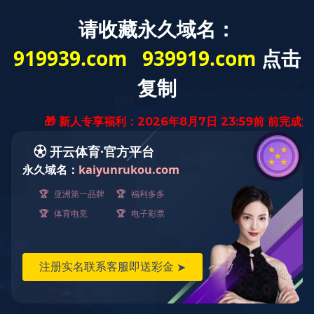
您所在位置：
mlsport
>
党群工作
> 党建动态
2025上半年预备党员转正公示
时间：2025-05-28 06:20:00
访问量：
389
预备党员转正公示