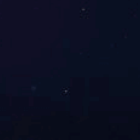
2023-2024 ML米
李
2004
湖南
本科
22历史
兰体育·（国际）
欣
女
年
05
汉
浏阳
在读
六班
官方网站党建办档
然
月
案部副部长
2023-2024 ML米
缪
2004
湖南
本科
22新闻
兰体育·（国际）
舒
女
年
06
汉
浏阳
在读
一班
官方网站党建办发
金
月
展部副部长
赵
2004
2023-2024 大学生
湖南
本科
22新闻
慧
女
年
04
汉
通讯社新闻部副部
常德
在读
一班
孝
月
长
康
2001
云南
本科
22新闻
2023-2024 22新闻
山
女
年
10
汉
文山
在读
二班
二班团支书
林
月
ML米兰
体育
刘
1992
湖南
·（国
祥
男
年10
汉
硕士
广告系副系主任
株洲
际）官
羽
月
方网站
广告系