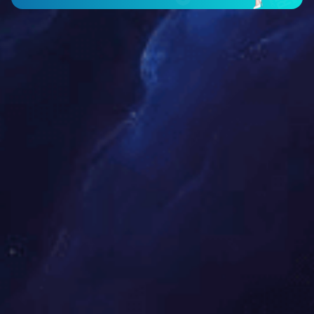
老师角色，转换为赛场上的运动员，用他们饱
满的热情展示着不一样的风采。
老师们的身影在比赛开始前就出现在田径
场上，他们都身着运动服，脸上洋溢着快乐的
笑容，在相互攀谈过后，摩拳擦掌，火热地进
行准备活动。
第一个项目
“蛟龙出海”，老师们腿部绑定，
一队人成一条“龙”，在“一二一、一二一、一二
一……”一句句响亮的口号下，踏着整齐的步
伐，集体前进。各学院队伍你追我赶，尽显默
契。即使途中有些许磕绊、跌倒，但老师们也
坚持不懈，在相互扶持中一直向前。“
、
、
1
2
”随着跳绳数量的递增，摇绳的老师和队友
3......
们也愈加有力。“同心协力”集体跳长绳，正如其