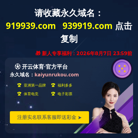
您所在位置：
mlsport
>
党群工作
> 工会工作
ML米兰体育·（国际）官方网站组织“感受春光美，快
乐健康行”之三八节主题活动
时间：2024-03-09 10:05:00
访问量：
501
阳春三月,清风拂面，草长莺飞。第114个