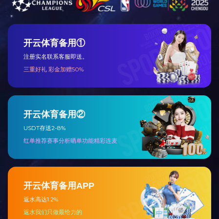
开云电子网页版
|
九游网页版
|
开云在线(中国)唯一官方网站
|
星
空网·官方端网站
|
J9在线平台
|
开云在线开户/注册/备用/官网
|
乐鱼平台
|
完美体育在线(中国)唯一官方网站
|
乐鱼在线注册_乐
鱼（中国）
|
院党政办：
0731-58291415
院教务办：
0731-58291413
院研究生办：
0731-58291152
院学工办：
0731-58291808
地址：
湖南省湘潭市雨湖区ML米兰体育·（国际）官方网站立言
楼[411201]