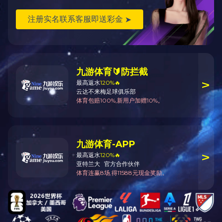
力，提高了女教工的凝聚力与向心力。女教工
们纷纷表示，学院分工会将关爱送到了心坎
上，在今后的工作中将更加努力的工作，切实
发挥“半边天”作用。