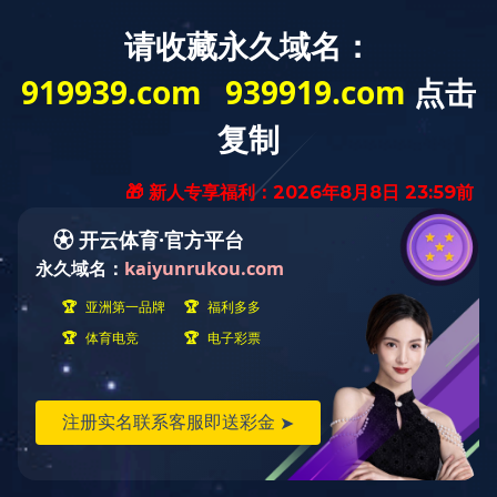
您所在位置：
mlsport
>
党群工作
> 统战工作
石泰峰在天津调研时强调进一步强化做好统战工作责
任担当 更好为推进中国式现代化凝心聚力
时间：2024-06-01 10:00:00
访问量：
423