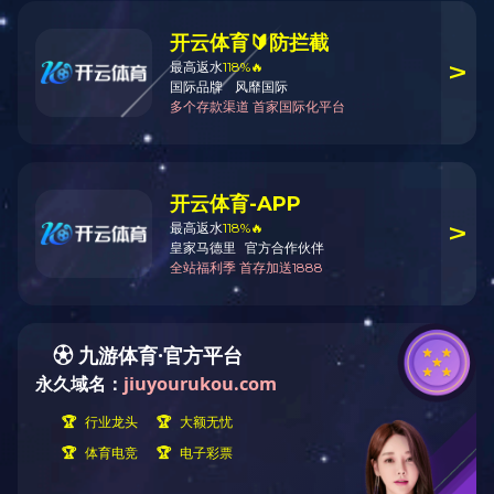
开云电子网页版
|
九游网页版
|
开云在线(中国)唯一官方网站
|
星
空网·官方端网站
|
J9在线平台
|
开云在线开户/注册/备用/官网
|
乐鱼平台
|
完美体育在线(中国)唯一官方网站
|
乐鱼在线注册_乐
鱼（中国）
|
相关附件：
石泰峰在天津调研时强调进一步强化做好统战工作责任担当 更好为
推进中国式现代化凝心聚力.docx
院党政办：
0731-58291415
院教务办：
0731-58291413
院研究生办：
0731-58291152
院学工办：
0731-58291808