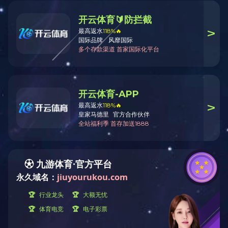
开云电子网页版
|
九游网页版
|
开云在线(中国)唯一官方网站
|
星
空网·官方端网站
|
J9在线平台
|
开云在线开户/注册/备用/官网
|
乐鱼平台
|
完美体育在线(中国)唯一官方网站
|
乐鱼在线注册_乐
鱼（中国）
|
相关附件：
中央统战部召开学习贯彻习近平新时代中国特色社会主义思想主题
教育总结会.docx
院党政办：
0731-58291415
院教务办：
0731-58291413
院研究生办：
0731-58291152
院学工办：
0731-58291808