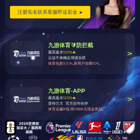
地址：
湖南省湘潭市雨湖区ML米兰体育·（国际）官方网站立言
楼[411201]
版权所有 Copyright © ML米兰体育·（国际）官方网站ML米兰体
育·（国际）官方网站
官方微信公众号
开云电子网页版
|
九游网页版
|
开云在线(中国)唯一官方网站
|
星空网·官