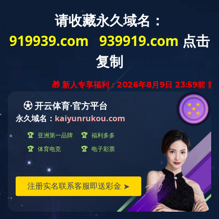
您所在位置：
mlsport
>
党群工作
> 统战工作
中央统战部召开学习贯彻习近平新时代中国特色社会
主义思想主题教育总结会
时间：2024-06-03 10:00:00
访问量：
438