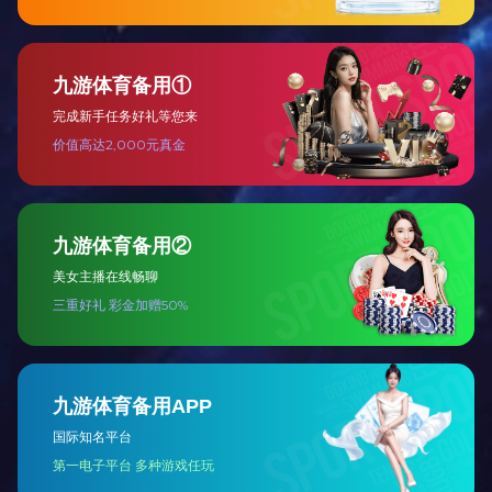
路线，发挥新型**制优势，加强关键核心技术联
合攻关，强化科研成果转化运用，把能源技术
及其关联产业培育成带动我国产业升级的新增
长点，促进新质生产力发展。
习近平指出，要适应能源转型需要，进一
步建设好新能源基础设施网络，推进电网基础
设施智能化改造和智能微电网建设，提高电网
对清洁能源的接纳、配置和调控能力。加快构
建充电基础设施网络体系，支撑新能源汽车快
速发展。
习近平强调，要深化新能源科技创新国际