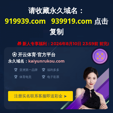
您所在位置：
mlsport
>
党群工作
> 统战工作
习近平在中共中央政治局第十二次集体学习时强调大
力推动我国新能源高质量发展 为共建清洁美丽世界作
出更大贡献
时间：2024-03-02 10:00:00
访问量：
469