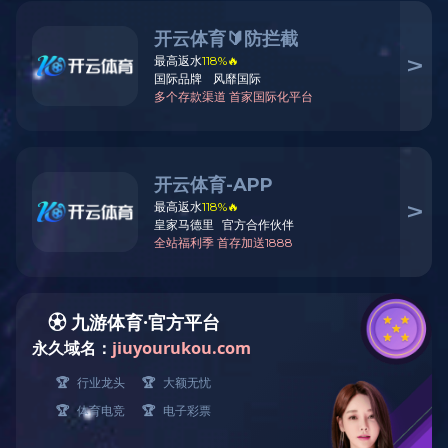
中共中央政治局2月29日下午就新能源技术
与我国的能源安全进行第十二次集体学习。中
共中央总书记习近平在主持学习时强调，能源
安全事关经济社会发展全局。积极发展清洁能
源，推动经济社会绿色低碳转型，已经成为国
际社会应对全球气候变化的普遍共识。我们要
顺势而为、乘势而上，以更大力度推动我国新
能源高质量发展，为中国式现代化建设提供安
全可靠的能源保障，为共建清洁美丽的世界作
出更大贡献。
中国工程院院士、新能源电力系统全国重
点实验室主任刘吉臻教授就这个问题进行讲