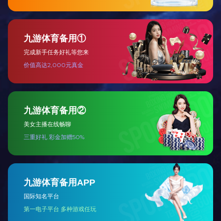
发展新路，建设好两岸融合发展示范区，着力
创造高品质生活，擦亮高质量发展绿色底色，
运用好福建红色资源，秉承“敢为人先、爱拼会
赢”的精神，感恩奋进，砥砺前行，推动福建发
展再创佳绩。
李希强调，纪检监察机关要深入学习贯彻
习近平总书记关于党的自我革命的重要思想，
忠诚履行党章和宪法赋予的职责，纵深推进新
征程纪检监察工作高质量发展。要强化政治监
督，确保习近平总书记和党中央重大决策部署
不折不扣贯彻落实；持之以恒正风肃纪，推动
营造既有秩序又有活力的良好环境；一体推进