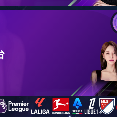
米兰体育·（国际）官方网站党委理论学习中心
第2期）专题学习
时间：2024-05-15 10:10:00
访问量：
为深入学习习近平总书记关于党的自我革命的重要思
律处分条例》，不断把党纪学习教育引向深入，把党纪
展的实际成效，根据学校党委安排，学院党委理论学习中心
第6次（党纪学习教育第2期）集体学习。学院党委理
员参加学习。
院党委书记曾志东传达了学校党委下达的5月份党纪
班子成员要积极对联系党支部进行指导，确保各支部以