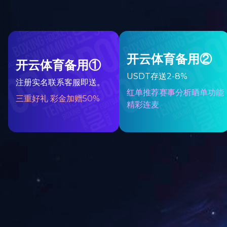
学习资源库
实
的
远
奕
纪