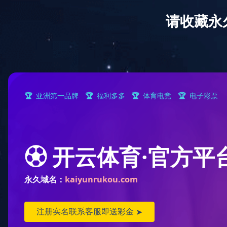
mlsport
学院概况
师资队伍