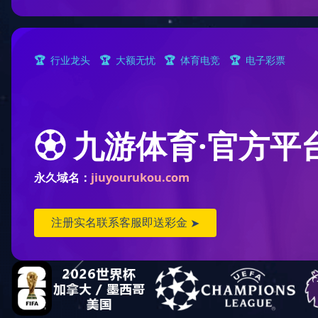
党群工作
ML
组织机构
党建动态
党务公开
纪
党校工作
发
度
党员风采
织
统战工作
工会工作
委