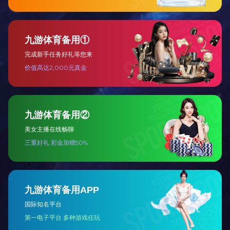
本次女工活动将红色教育、自然体验与职
业成长有机结合，让女教职工们在革命圣地感
悟初心，在劳动实践中砥砺品格，在思想交流
中凝聚力量。此次活动展现了新时代女性昂扬
向上的精神风貌，促进了团队凝聚力。相信全