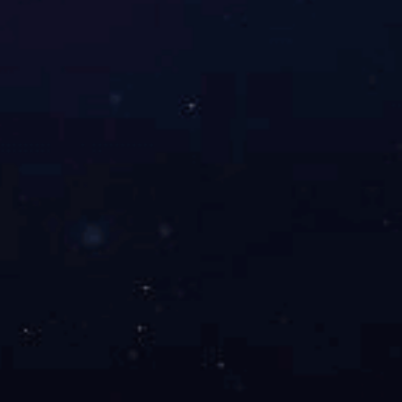
院党政办：
0731-58291415
院教务办：
0731-58291413
院研究生办：
0731-58291152
院学工办：
0731-58291808
地址：
湖南省湘潭市雨湖区ML米兰体育·（国际）官方网站立言
楼[411201]
版权所有 Copyright © ML米兰体育·（国际）官方网站ML米兰体
育·（国际）官方网站
官方微信公众号