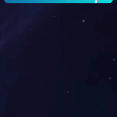
体女教工将以更饱满的热情投入工作，在教育
事业中继续绽放巾帼风采。
文、图/黄舒娜
一审/官其玲
二审/欧阳萍
三审/曾志东
开云电子网页版
|
九游网页版
|
开云在线(中国)唯一官方网站
|
星
空网·官方端网站
|
J9在线平台
|
开云在线开户/注册/备用/官网
|
乐鱼平台
|
完美体育在线(中国)唯一官方网站
|
乐鱼在线注册_乐
鱼（中国）
|