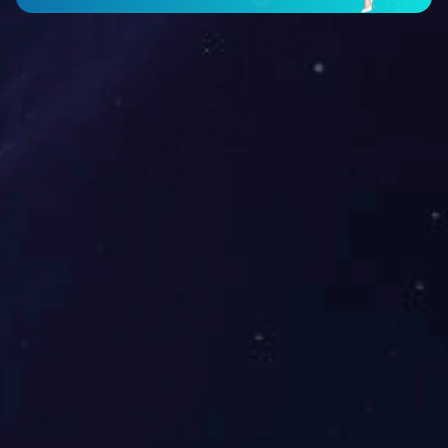
文/游致溢
图/何思源 张慧
一审：赵文静
二审：罗振军
三审：曾志东
开云电子网页版
|
九游网页版
|
开云在线(中国)唯一官方网站
|
星
空网·官方端网站
|
J9在线平台
|
开云在线开户/注册/备用/官网
|
乐鱼平台
|
完美体育在线(中国)唯一官方网站
|
乐鱼在线注册_乐
鱼（中国）
|
院党政办：
0731-58291415
院教务办：
0731-58291413