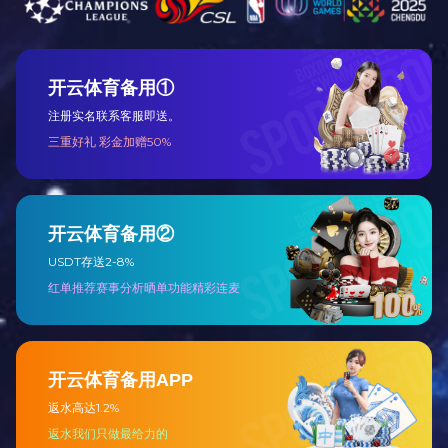
根据党校工作安排，我院于5月18日中午12:30在第
一教学楼302、402、403室成功举办2023年上半年入党
积极分子培训结业考试。赵文静老师、李涛老师及党建
办培训部到场监考。考试方式为线上考试，面向我院全
体入党积极分子，时长60分钟。全体入党积极分子到场
有序参考。
本次培训采用授课、讨论与社会实践活动相结合的
方式，邀请了四位老师为入党积极分子授课：罗振军老
师主讲“党的组织和纪律”；赵文静老师主讲“党员的基本
条件与发展党员的基本要求”；李涛老师主讲“牢记党的性
质和宗旨，坚持党的指导思想”；凌应生老师主讲“党的基