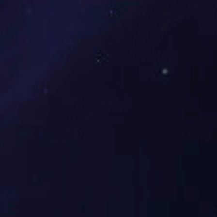
ML米兰体育·（国际）官方网站组织员赵文
静同志
邓杏叶同志以“建党辉煌历程与新时代大学
生的使命担当”为主题，为大家带来了一堂精彩
的党课。她回顾了我党从诞生到发展壮大的光
辉历程，并强调了新时代大学生所肩负的责任
与使命。邓老师指出，新时代大学生应努力学
习党的理论和传统文化，树立为人民服务的理
念，积极参与志愿活动，践行党的宗旨。