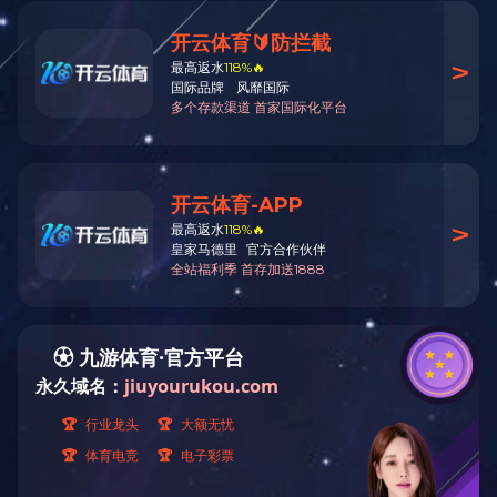
院党政办：
0731-58291415
院教务办：
0731-58291413
院研究生办：
0731-58291152
院学工办：
0731-58291808
地址：
湖南省湘潭市雨湖区ML米兰体育·（国际）官方网站立言