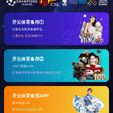
任，步步向前，凝心聚力共同开启奋斗的新篇章！
图文/向二娇
一审：张帆
二审：李涛
三审：罗振军
开云电子网页版
|
九游网页版
|
开云在线(中国)唯一官方网站
|