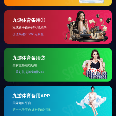
星空网·官方端网站
|
J9在线平台
|
开云在线开户/注册/备用/官网
|
乐鱼平台
|
完美体育在线(中国)唯一官方网站
|
乐鱼在线注册_
乐鱼（中国）
|
© ML米兰体育·（国际）官方网站ML米兰体育·（国际）官方网站
邮编：411201
通讯地址：湖南省湘潭市雨湖区ML米兰体育·（国际）官方网站立
言楼
联系电话
院党政办： 0731-58291415
院教务办： 0731-58291413