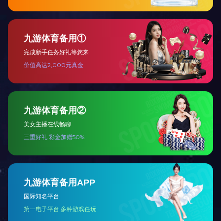
创作与学术成果详情请登录：
http://zhouping.artron.net/
开云电子网页版
|
九游网页版
|
开云在线(中国)唯一官方网站
|
星
空网·官方端网站
|
J9在线平台
|
开云在线开户/注册/备用/官网
|
乐鱼平台
|
完美体育在线(中国)唯一官方网站
|
乐鱼在线注册_乐
鱼（中国）
|
院党政办：
0731-58291415
院教务办：
0731-58291413
院研究生办：
0731-58291152
院学工办：
0731-58291808
地址：
湖南省湘潭市雨湖区ML米兰体育·（国际）官方网站立言
楼[411201]