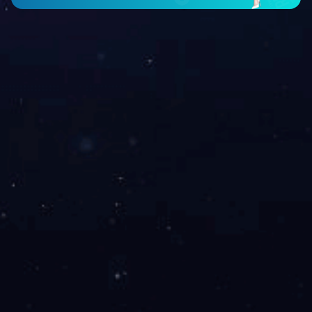
版权所有 Copyright © ML米兰体育·（国际）官方网站ML米兰体
育·（国际）官方网站
官方微信公众号
开云电子网页版
|
九游网页版
|
开云在线(中国)唯一官方网站
|
星空网·官
方端网站
|
J9在线平台
|
开云在线开户/注册/备用/官网
|
乐鱼平台
|
完美