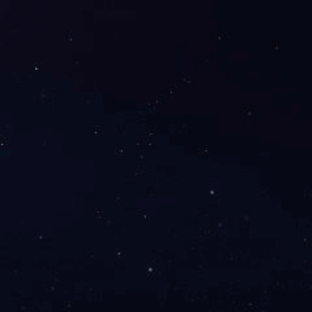
大学语文教程》等教材5部。其中三部教材
南省“十一五”普通高等学校百优教材。
站
|
星空网·官方端网站
|
J9在线平台
|
开云在线开
方网站
|
乐鱼在线注册_乐鱼（中国）
|
413
91808
站立言楼[411201]
方网站ML米兰体育·（国际）
官方微信公众号