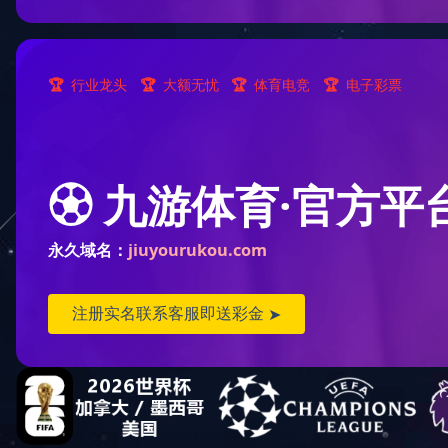
师资队伍
学院教师
人才招聘
特聘教授专家
荣休教师