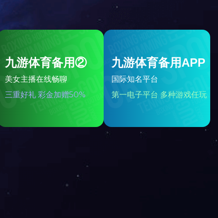
言文学专业”负责人，湖南省普通高等学校哲
责人，湖南省普通高校创新创业教育中心“人
务理事。主讲元明清文学和近代文学、中国古
戏曲理论与批评、中国古代小说专题研究、戏
文学遗产》《江西社会科学》等刊物发表学术
戏曲创作理论与批评》《嵇永仁集辑校》《清
氏三代家书》《大学语文》三部。主持教育部
会科学基金课题和省社科联等项目6项。博士
论文一等奖，《清代戏曲史编年》（二作者）
评》获湘潭市社科优秀成果二等奖，“多阶式
性大学文史政师范专业特色化实践教学体系与