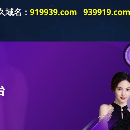
本科生教育
研究生教育
党群工作
科学研究