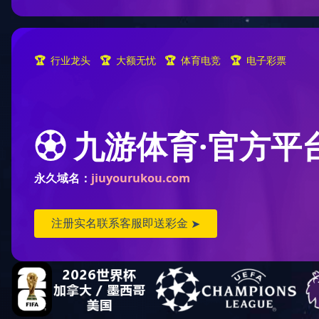
学院教师
汉语言文学
历史学
新闻学
广告学