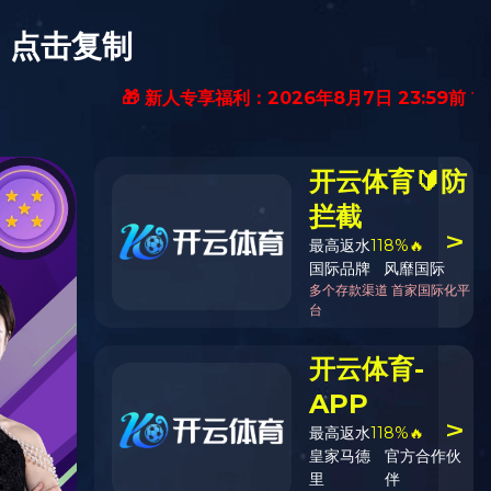
学校主页
新闻网
综合服务平台
服务指南
信息公开
学生工作
下载专区
校友工作