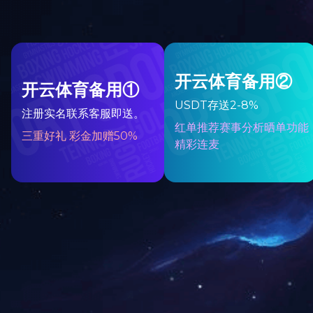
学社
文
代
曲
和
代
人
学
获
目