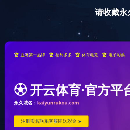
mlsport
学院概况
师资队伍