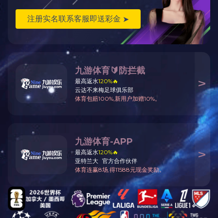
式一流课程——《新闻采访》课程负责人。主讲《新闻
采访》、《新闻写作》、《舆论学原理与方法》和《文
化创意产业营销》等本科生课程和《媒介经营与管理研
究》等硕士生课程。主要从事媒介经营与管理、国际传
播、国际中文教育方面的研究，在《国际新闻界》、
《中国出版》、《科技与出版》、《情报杂志》等国内
外学术刊物上发表学术论文50余篇，出版学术专著《利
益表达视域下的新闻报道研究》1部。近年来主持国家社
科基金项目1项、国家广电总局项目1项、教育部协同育
人项目和就业育人项目4项、省级科研与教学改革项目10
余项。指导大学生创新创业项目国家级项目1项、省校级
项目10余项。曾获ML米兰体育·（国际）官方网站第三
届“校友奖教基金”，高等教育校级教学成果奖二等奖1