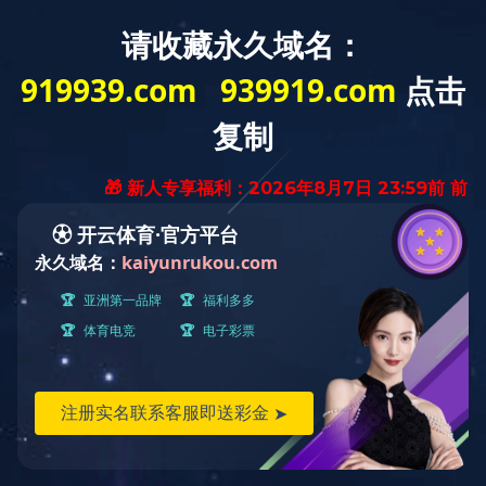
就业创业
您所在的位置：
mlsport
>
学生工作
> 就业创业
创新创业大讲堂·第一百零七讲
管理员
2025-05-04
访问量：
346
由创新创业学院主办，齐白石艺术学院承办的“创新创业大
讲堂·第一百零七讲”即将开讲
主讲人：殷琴勤
相关介绍：北京银行产品经理；17年金融从业经验；国际金