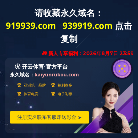
就业创业
您所在的位置：
mlsport
>
学生工作
> 就业创业
创新创业大讲堂·第一百零一讲
管理员
2025-04-12
访问量：
504
由创新创业学院主办，物理与电子科学学院承办的“创新创
业大讲堂·第一百零一讲”即将开讲
主讲人：陆振烟
相关介绍：副教授，ML米兰体育·（国际）官方网站物理系