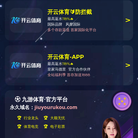
信息安全问题的研究，对计算机学科以及计算机与数学的交叉学
科的发展前沿，特别是密码学领域的发展趋势有较好的把握，在
公钥密码学、外包计算、代理重加密等方面取得了一定的研究成
果。主持湖南省教育厅科学研究基金1项、广东省信息安全技术
重点实验室开放课题1项；在《中国科学》、《Multimedia Tools
and Applications》、《Journal of Cloud Computing》等SCI/EI
期刊上发表学术论文10余篇；指导本科生和研究生参加全国数学
建模竞赛、全国大学生算法设计与编程挑战赛、全国高校密码数
学挑战赛等多个学科竞赛，并获得2个国家级奖项和6个省级奖
项。
主题：现代密码学及其应用
时间：2025年3月25日下午16:30
地点：立志楼A601
主讲内容:
1、密码学起源和历史
2、密码学与数学和计算机的渊源
3、现代密码学的应用场景
4、就业前景与方向
本次讲座面相全校学生，欢迎大家积极报名参与！！