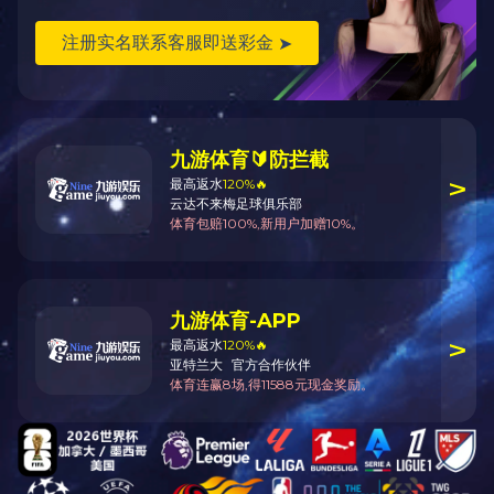
开云电子网页版
|
九游网页版
|
开云在线(中国)唯一官方网站
|
星空网·官方端网站
|
J9在线平台
|
开云在线开户/注册/备用/官网
|
乐鱼平台
|
完美体育在线(中国)唯一官方网站
|
乐鱼在线注册_
乐鱼（中国）
|
© ML米兰体育·（国际）官方网站ML米兰体育·（国际）官方网站
邮编：411201
通讯地址：湖南省湘潭市雨湖区ML米兰体育·（国际）官方网站立
言楼
联系电话
院党政办： 0731-58291415