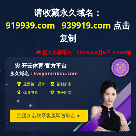
就业创业
您所在的位置：
mlsport
>
学生工作
> 就业创业
创新创业大讲堂·第九十八讲
管理员
2025-03-24
访问量：
607
由创新创业学院主办，数学与统计学院承办的“创新创业大
讲堂·第九十八讲”即将开讲
主讲人：胡杏
相关介绍：博士，讲师。主要从事密码学技术和云计算中的