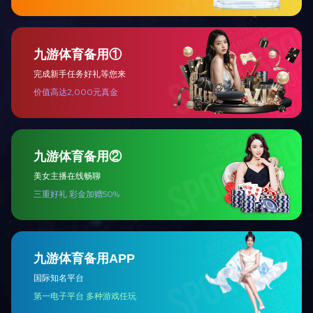
乐鱼（中国）
|
© ML米兰体育·（国际）官方网站ML米兰体育·（国际）官方网站
邮编：411201
通讯地址：湖南省湘潭市雨湖区ML米兰体育·（国际）官方网站立
言楼
联系电话
院党政办： 0731-58291415
院教务办： 0731-58291413
院研究生办： 0731-58291152
院学工办： 0731-58291808