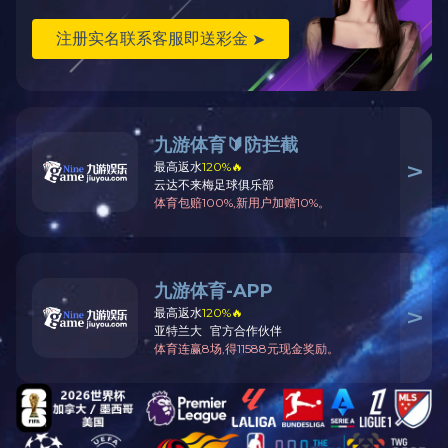
各专业师生积极响应，配合学院工作。李涛指出，新学期要加强
学风建设，及时组织班会商讨新学期学院工作，做好学生返校情
况统计。此外，他反复强调：“要多做一些事，同时注重处理人
际关系，善于总结反思，开拓自身视野，增加文化底蕴，为未来
打下坚实的基础。”