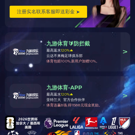
为了更好地迎接教学礼拜周以及期中考试，促进教学工作顺
利进行，我院于
月
日下午在立言楼
召开本学期“教学礼
4
26
4-1
拜”工作布置会暨考风考纪工作会议。院党委副书记邓辉、团委
书记曾思妍、辅导员王嘉敏、学生会各部门负责人以及各班团负
责人参加。
会议伊始，邓辉主持了我院三月份团活、三笔字比赛以及部
门考核颁奖仪式。对于以上表现优秀的班级、部门及个人，邓书