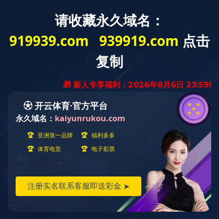
团学活动
您所在的位置：
mlsport
>
学生工作
> 团学活动
寓教于劳，育才于德 ——ML米兰体育·（国际）官方网
站开展劳动教育户外实践课程
管理员
2024-04-28
访问量：
264
为引导学生树立正确的劳动价值观，锤炼坚韧不拔的意志品
质，塑造全面发展的人格，ML米兰体育·（国际）官方网站于4
月27日上午在校北门至西苑区域内组织了一场劳动教育户外实践