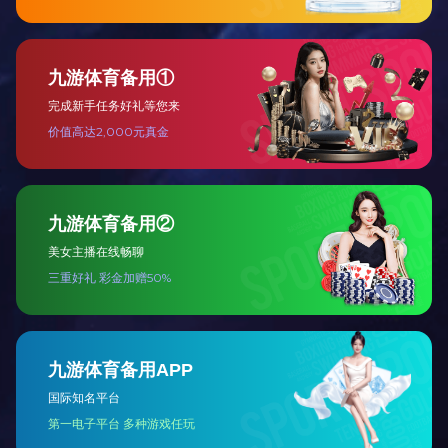
“这次劳动教育户外实践让我收获颇丰，我深刻体会到了劳
动课程的重要性与深刻意义，更加理解劳动者的辛劳与付出，同
时也感受到了班级团结的力量。”23级文学一班的陶梦婷在劳动
结束后表示，“我们应该在日常生活中积极参与劳动，通过劳动
锻炼身心，提升自我。”