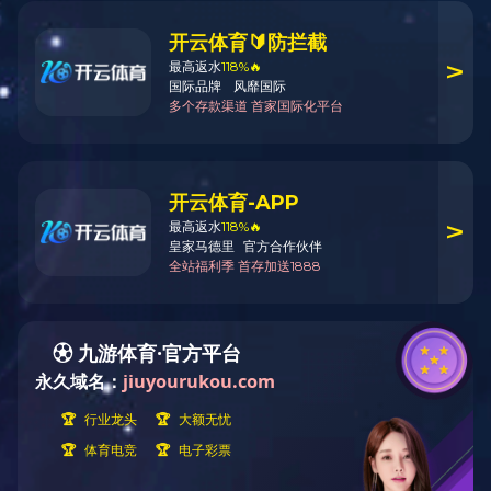
课程。
当日上午八点四十五分，同学们携带扫把、垃圾袋、畚斗等
劳动工具，准时抵达指定集合地点。经过细致的人数清点与签到