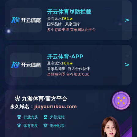
书记官其玲、ML米兰体育·（国际）官方网站青年志愿者分会指
导老师赵华、学工办全体辅导员出席本次大会，ML米兰体育
·（国际）官方网站团委学生会主席团成员、各兄弟学院志愿团
代表以及第二十二届ML米兰体育·（国际）官方网站志愿团全体
委员与会。
会上，罗振军对青年志愿者们的参会表示热烈的欢迎，并高