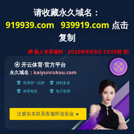
团学活动
您所在的位置：
mlsport
>
学生工作
> 团学活动
志愿薪传，梦绘华章——第二十二届ML米兰体育·（国
际）官方网站青年志愿者分会成团大会圆满召开
管理员
2024-12-11
访问量：
440
12月10日下午，第二十二届ML米兰体育·（国际）官方网站
青年志愿者分会成团大会于立言楼4-1会议室召开。ML米兰体育
·（国际）官方网站党委副书记罗振军、学工办主任李涛、团委