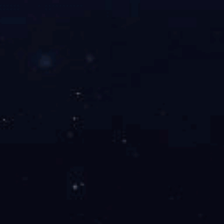
© ML米兰体育·（国际）官方网站ML米兰体育·（国际）官方网站
邮编：411201
通讯地址：湖南省湘潭市雨湖区ML米兰体育·（国际）官方网站立
言楼
联系电话
院党政办： 0731-58291415
院教务办： 0731-58291413
院研究生办： 0731-58291152
院学工办： 0731-58291808
开云电子网页版
|
九游网页版
|
开云在线(中国)唯一官方网站
|
星空网·官
方端网站
|
J9在线平台
|
开云在线开户/注册/备用/官网
|
乐鱼平台
|
完美