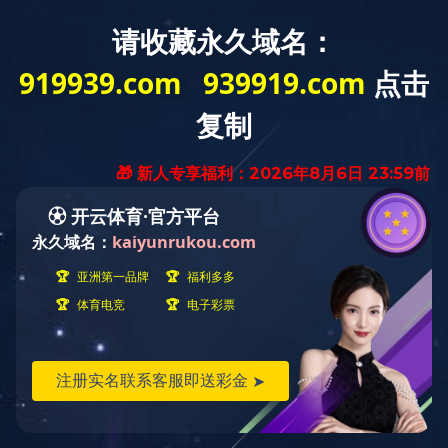
心理健康
您所在的位置：
mlsport
>
学生工作
> 心理健康
ML米兰体育·（国际）官方网站特色活动“三行诗”活动
邀你执笔抒怀
管理员
2025-05-22
访问量：
334
用三行诗的温度，温暖青春的思绪。5月25日，在大学生心
理健康月活动中，ML米兰体育·（国际）官方网站将举办“三行
诗”特色创作活动，同学们根据主题写下三行诗句，鼓励同学们