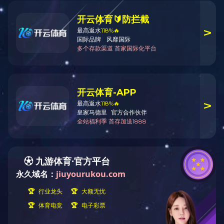
题寝室长培训**即将启动，为你赋能，助你打造有温度、有默契
的寝室之家！
我们将帮助你，从"通知传达者"进阶为"心理观察员"，学习
识别抑郁、焦虑等心理问题的早期信号，掌握"何时该报告、如
何巧沟通"的关键技巧。通过真实案例演练，学会用"非暴力沟
通"破解作息冲突、卫生纠纷等常见矛盾，杨燕老师亲授"制定舍
规三步骤"。梳理校院两级心理支持渠道，让你在室友需要时能
快速对接专业帮助，不再因"不知道该找谁"而错过干预时机。
一间寝室的温度，往往藏在细节里。期待与你共同点亮这份
属于"寝室家长"的独特使命！
开云电子网页版
|
九游网页版
|
开云在线(中国)唯一官方网站
|
星空网·官方端网站
|
J9在线平台
|
开云在线开户/注册/备用/官网
|
乐鱼平台
|
完美体育在线(中国)唯一官方网站
|
乐鱼在线注册_
乐鱼（中国）
|