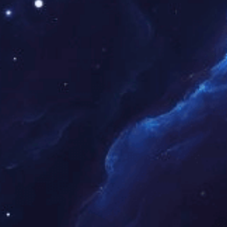
、语速、板书设计、时间安排等方面进行了精彩点评，也给予了大家认可