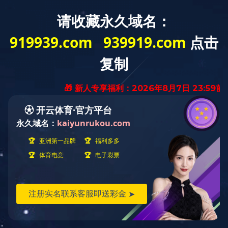
榜样力量
您所在的位置：
mlsport
>
学生工作
> 榜样力量
百舸争流，奋楫者先——记我院优秀学生尹伊达
管理员
2024-11-20
访问量：
586
“少年应有鸿鹄志，当骑骏马踏平川。”在持之以恒的努力和
勤学奋进的坚持下，我院21级汉语言文学专业三班尹伊达同学荣
获ML米兰体育·（国际）官方网站2023-2024学年“十佳大学
生”和国家奖学金。