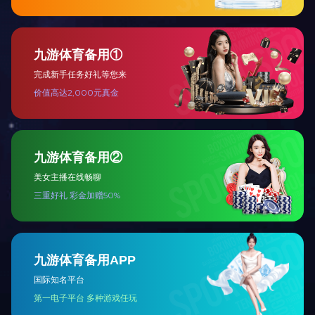
一审：官其玲
二审：罗振军
三审：曾志东
开云电子网页版
|
九游网页版
|
开云在线(中国)唯一官方网站
|
星空网·官方端网站
|
J9在线平台
|
开云在线开户/注册/备用/官网
|
乐鱼平台
|
完美体育在线(中国)唯一官方网站
|
乐鱼在线注册_
乐鱼（中国）
|
© ML米兰体育·（国际）官方网站ML米兰体育·（国际）官方网站
邮编：411201
通讯地址：湖南省湘潭市雨湖区ML米兰体育·（国际）官方网站立
言楼