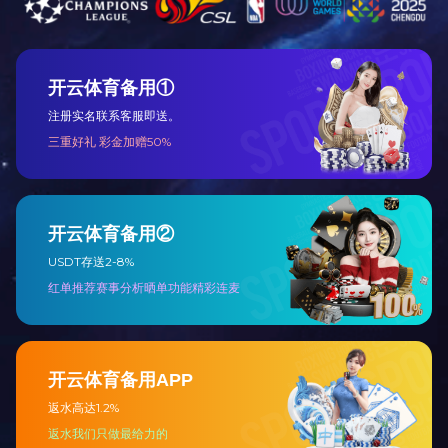
文/霍靖怡 龙昱姗
图/尹伊达