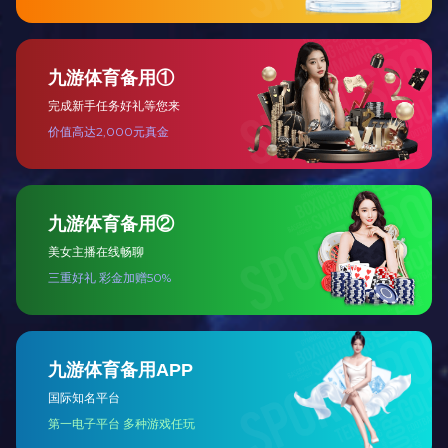
业前三，先后获得国家励志奖学金、综合奖学金、学业类专项奖
学金等奖励，获得三好学生、创新创业先进个人、学术研究先进
个人、优秀共青团干部等荣誉称号。在学科竞赛上取得第十八届
全国大学生文学作品大赛一等奖、第十六届中国大学生计算机设
计大赛二等奖、中南赛区一等奖、ML米兰体育·（国际）官方网
站短视频大赛一等奖等。
此外她也积极投身科研项目，带领团队撰写项目论文《自媒
体时代幼儿家庭性教育现状及对策研究》于2022年12月发表在
国际会议《教学方法创新与实践科研学术探究论文集（四）》。
学术论文《探析截图新闻的兴起及失范》于2022年12月刊发于
《科技传播》。其在国际期刊发表论文，主持参与科研课题承载
累累硕果，现已成功保研至暨南大学。
焚膏油以继晷，恒兀兀以穷年，傲人的成绩背后是无数个日
夜的埋头苦干，她说也有想过放弃，也会有焦虑和不安，但更重
要的是振作起来，竭我所能，坦然地接受结果，让自己不留遗
憾。