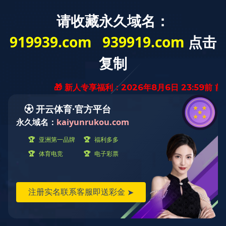
榜样力量
您所在的位置：
mlsport
>
学生工作
> 榜样力量
励志勤学，自强弘毅 ——记ML米兰体育·（国际）官方
网站20级“优秀学生”付晓丹
管理员
2024-03-23
访问量：
479