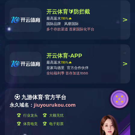
“路漫漫其修远兮，吾将上下而求索。”新时代青年要向下扎
根，更要向上生长，争做国家栋梁，人民脊梁，我院2020级新
闻一班付晓丹同志将奋斗作为青春底色，奏响人生华章。
心中有信仰，脚下有力量