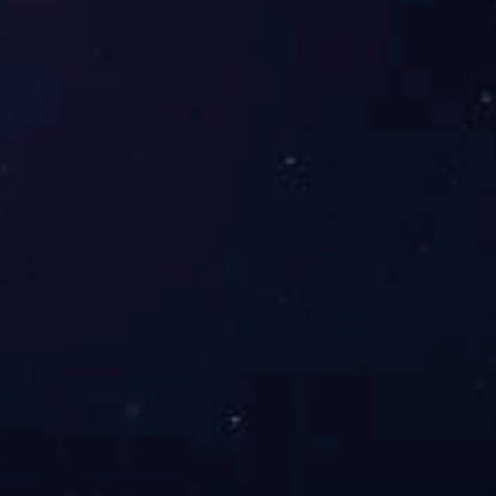
她希望大家在学习生活中严格要求自己，全方位提升自己的
综合素质，自立自强，但同时也要适时放松，体会青春。“大学
四年过的很快，希望大家能自信一点，勇敢一点，去体验，去失
败，去成长。”付晓丹同志如此说道。
图/付晓丹
文/董艺
一审/官其玲
二审/罗振军
三审/曾志东
开云电子网页版
|
九游网页版
|
开云在线(中国)唯一官方网站
|
星空网·官方端网站
|
J9在线平台
|
开云在线开户/注册/备用/官网
|
乐鱼平台
|
完美体育在线(中国)唯一官方网站
|
乐鱼在线注册_
乐鱼（中国）
|