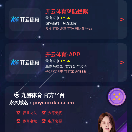
公室发布了“
年
月认真负责的鉴
2020
5
定专家”名单，我院廖君湘教授名列其
中。
为切实提高国家哲学社会科学研
究成果的水平和质量，保证鉴定工作
的客观性和公正性，全国哲学社会科
学工作办公室对国家哲学社会科学基
金项目的结项工作采取通讯评议制
度。承担成果鉴定工作的专家按照要
求履行鉴定专家职责，其中鉴定态度
非常认真负责、评价意见客观中肯的
专家将被记入全国哲学社会科学规划
办公室“成果鉴定工作认真负责的专家
档案”。
开云电子网页版
|
九游网页版
|
开云在线(中国)唯一官方网站
|
星
空网·官方端网站
|
J9在线平台
|
开云在线开户/注册/备用/官网
|