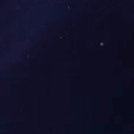
新当选的我院校友会会长曾志东代表校友
会第一届理事会发表讲话：“在65年的办学历程
中，ML米兰体育·（国际）官方网站培育了数以
万计的优秀人才，他们有的在学校，有的在政
府，有的在媒体，有的在企业……他们都以出
色的工作在自己的岗位上闪闪发光，这是每一
位校友的荣耀，更是我们母校的自豪。”
我院校友会成立大会筹备组副组长李康澄
就我院校友会筹备进程展开详细介绍，我院校
友会筹备工作具体表现为：一是明确了ML米兰
体育·（国际）官方网站校友会成立目的，将校
友工作纳入学院总体工作统一规划和落实；二