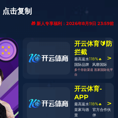
学校主页
新闻网
综合服务平台
服务指南
信息公开
学生工作
下载专区
校友工作