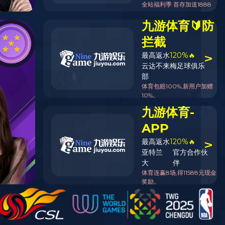
您所在位置：
mlsport
>
校友工作
> 校友动态
立大会
530
于立言楼B4-1室顺利召开。校党委委员、副
米兰体育·（国际）官方网站首任党委书记何立
主任巢炜，ML米兰体育·（国际）官方网站原
来自全国各地的优秀校友代表、全体院领导、