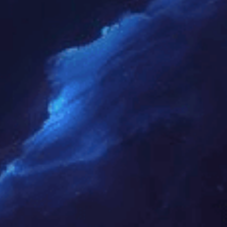
人员之一、ML米兰体育·（国际）官方网站
今天，怀着敬畏的心情，他在大会上回顾了任
好祝愿。教师代表丁志丛、校友代表邱天依次
的回忆，抒发了对时光流逝的感慨，表达了愿