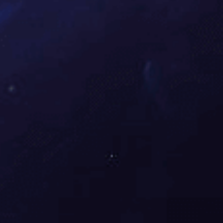
话：“在65年的办学历程中，ML米兰体育
有的在政府，有的在媒体，有的在企业……他
，更是我们母校的自豪。”