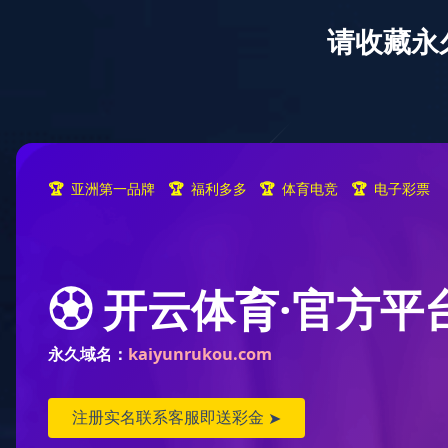
mlsport
学院概况
师资队伍