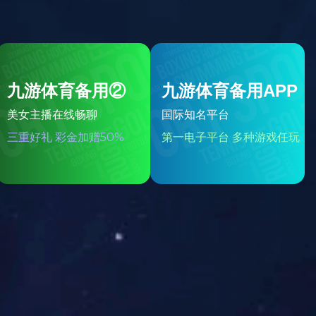
）官方网站作为学校办学历史最悠久的学院之
人文校友会举行成立大会就是要密切广大博古
与合作。希望ML米兰体育·（国际）官方网
联系团结全体人文校友，建成自己真正的精神