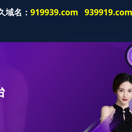
本科生教育
研究生教育
党群工作
科学研究