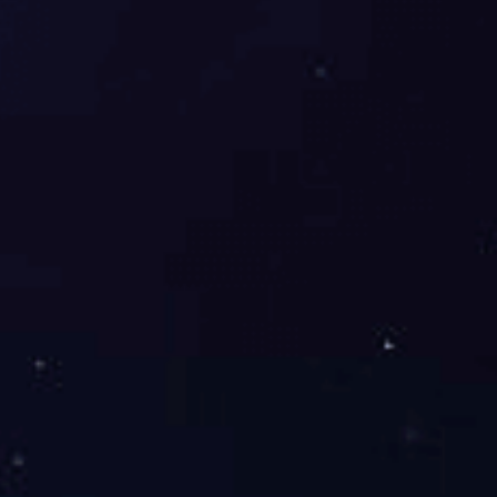
程展开详细介绍，我院校友会筹备工作具体表
，将校友工作纳入学院总体工作统一规划和落
加强校友工作管理；三是制定并完善了实施方
友会的顺利发展保驾护航。
证双方良好合作关系。