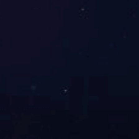
“我们相信，在广大校友的关心与支持下，在师生员工的共同努
ML米兰体育·（国际）官方网站的发展将迈上新的台阶，再创新
大会顺利落幕。
我院校友会的成立是建设人文科大的积极实践，更是我院发展
梦人文，砥砺前行，再创属于学院和学校的灿烂张华章。
开云电子网页版
|
九游网页版
|
开云在线(中国)唯一官方网
户/注册/备用/官网
|
乐鱼平台
|
完美体育在线(中国)唯一官