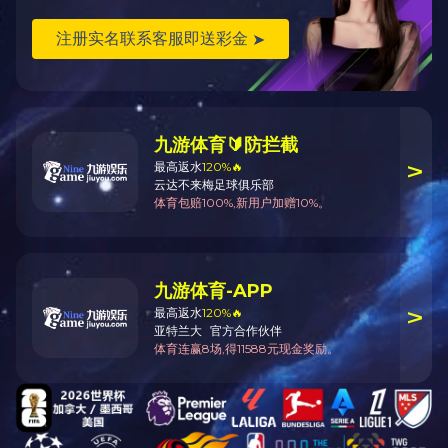
段，心口相传，历久弥新。
落其实者思其树，饮其流者怀其源。感恩母校
培养，回报国家社会，是每位尊师重教、心怀天下
的莘莘学子的
情怀
。为此，
我们谨向您发出真诚的
倡议：倡议您以个人或集体捐
赠
的方式，表达对
母
校的拳拳之心、切切之意。捐赠无论
数量
多
少
，体
现的
均
是
一项
善举、
一种境界、一份
情怀，都是
母
校发展源源不断的动力支撑。
谨此，致以亲切的问候
！
ML米兰体育·（国际）官方网站
ML米兰体育·（国际）官方网站