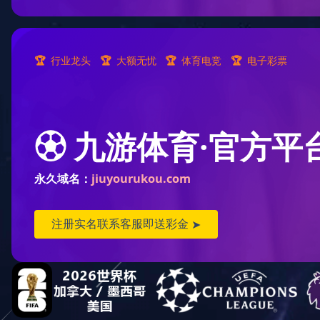
专业
姓名
陈慧英
思想政治教育
黄委
思想政治教育
李英潭
思想政治教育
谭敏
思想政治教育
杨松英
思想政治教育
曾杰
思想政治教育
雷小艳
思想政治教育