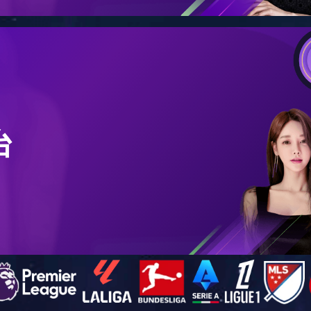
2004年思想政治教育专业毕业生
时间：2018-11-12 12:00:00
访问量：
1279
专业
姓名
刘秀峰
思想政治教育
王平芳
思想政治教育
袁丽芳
思想政治教育
陈胜文
思想政治教育
李福平
思想政治教育
柳兰兰
思想政治教育
王化
思想政治教育