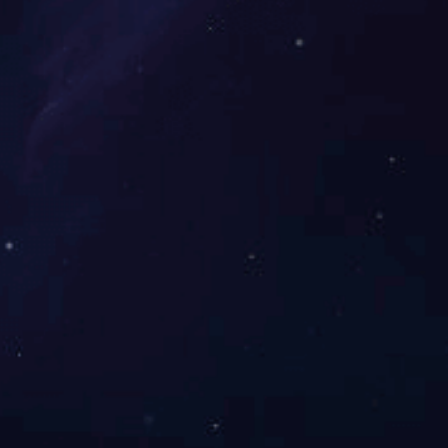
高洪波
思想政治教育
李明
思想政治教育
马云红
思想政治教育
肖春梅
思想政治教育
张碧辉
思想政治教育
戴洁群
思想政治教育
开云在线(中国)唯一官方网站
|
星空网·官方端网站
|
J9在线平台
|
开云在线
_乐鱼（中国）
|
院党政办：
0731-58291415
院教务办：
0731-58291