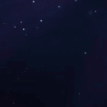
李想
思想政治教育
刘湘琼
思想政治教育
唐国华
思想政治教育
杨柳平
思想政治教育
陈为化
思想政治教育
蒋巧妮
思想政治教育
开云电子网页版
|
九游网页版
|
国)唯一官方网站
|
乐鱼在线注册