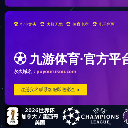
专业
姓名
汉语言
曾胜兰
汉语言
曾婷
汉语言
曾香岚
汉语言
周衍曾
汉语言
陈浩
汉语言
谌晓攀
汉语言
程叶梅
汉语言
邓福兰
汉语言
邓晓菲
汉语言
邓扬