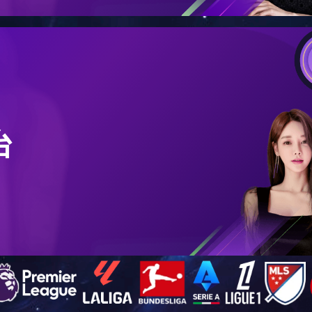
2004年汉语言专业毕业生
时间：2018-11-12 12:00:00
访问量：
1081
专业
姓名
汉语言
贺智勇
汉语言
李珍
汉语言
罗丽斯
汉语言
彭芬云
汉语言
彭海莉
汉语言
彭菊清
汉语言
石为
汉语言
覃兰婷
汉语言
谭湘衡
汉语言
唐花