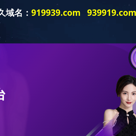
本科生教育
研究生教育
党群工作
科学研究