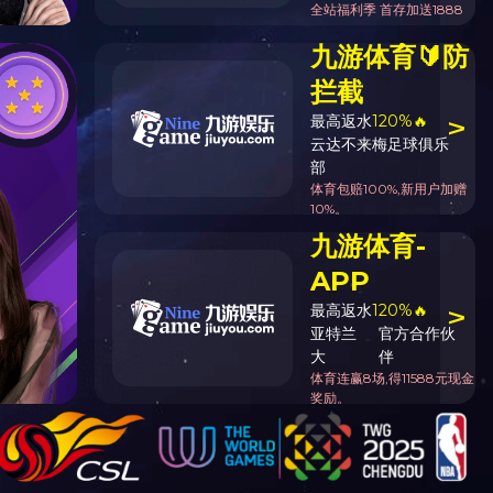
专业
姓名
汉语言
王妙
汉语言
吴彩虹
汉语言
肖化清
汉语言
肖辉
汉语言
徐棠
汉语言
杨利民
汉语言
杨琼
汉语言
张厚礼
汉语言
周文娟
汉语言
周雅琴