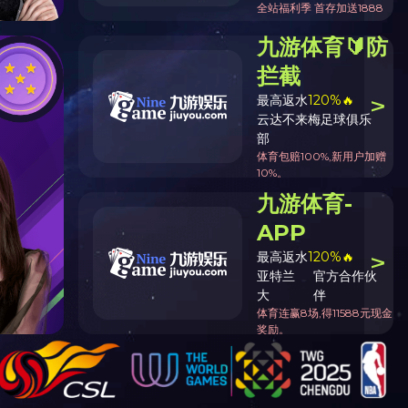
您所在位置：
mlsport
>
下载专区
> 本科生
国际）官方网站请假条（半天以上，
442
站
|
星空网·官方端网站
|
J9在线平台
|
开云在线开
方网站
|
乐鱼在线注册_乐鱼（中国）
|