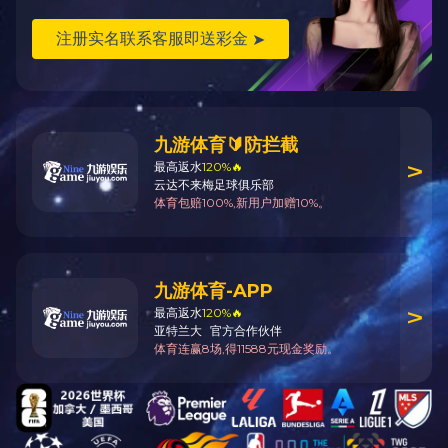
楼[411201]
版权所有 Copyright © ML米兰体育·（国际）官方网站ML米兰体
育·（国际）官方网站
官方微信公众号
开云电子网页版
|
九游网页版
|
开云在线(中国)唯一官方网站
|
星空网·官
方端网站
|
J9在线平台
|
开云在线开户/注册/备用/官网
|
乐鱼平台
|
完美