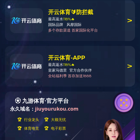
本学科培养具有熟练的汉语作为第二语言
教学技能和良好的跨文化交际能力，适应汉语
国际推广工作，胜任多种教学任务的高层次、
应用型、复合型专门人才。
培养要求如下：
（1） 掌握马克思主义基本理论，具备良好
的专业素质和职业道德。
（2）热爱汉语国际教育事业，具有奉献精
神和开拓意识。
（3）具有系统的专业知识、较高的中华文
化素养和跨文化交际能力。
（4）具备熟练的汉语作为第二语言教学技
能。
（5）能流利地使用一种外语进行教学和交