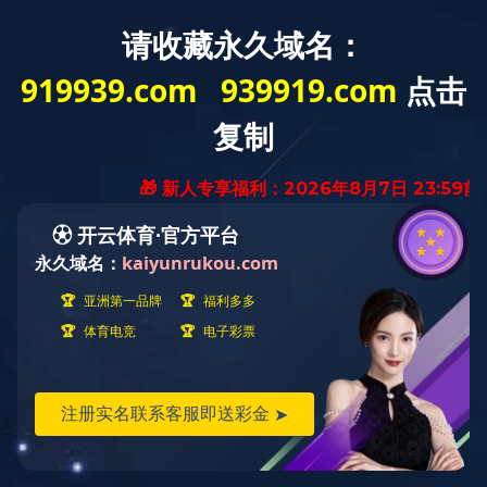
您所在位置：
mlsport
>
研究生教育
> 学位点介绍
六、国际中文教育（专硕）
时间：2024-03-21 03:45:00
访问量：
2402
1.培养目标与要求