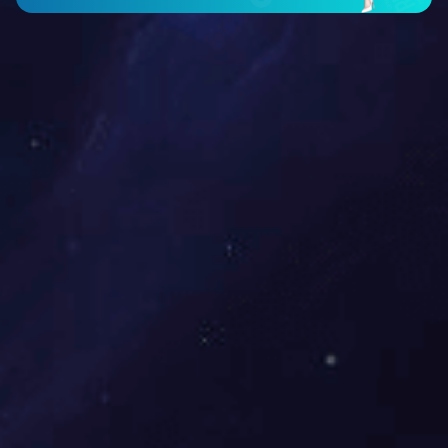
答辩最后，李跃忠教授进行总结，肯定了同学们的
答辩表现，经答辩委员会集体讨论、投票并表决，八位
同学均顺利通过论文答辩，建议授予硕士学位。