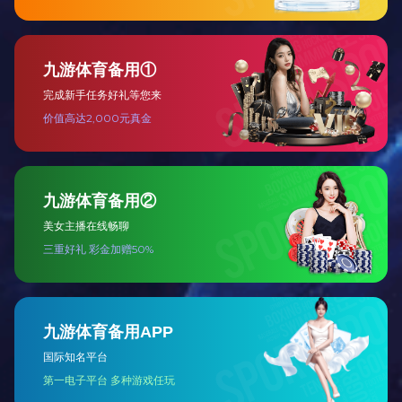
图为20级中国古代文学方向研究生毕业论文汇报现场
图为李跃忠教授发言