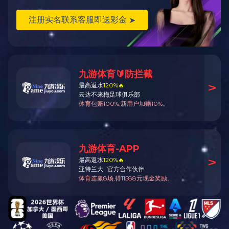
扬、李双扬、聂盼家和万慧八位同学，21级、22级中国
古代文学方向研究生旁听了本次答辩。
图为20级中国古代文学方向研究生毕业论文答辩现场
答辩流程共分为学生毕业论文内容PPT展示陈述、