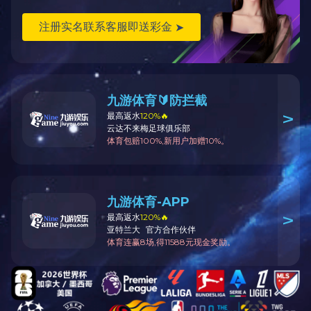
着专业培养方案向学生介绍本专业的一些情况，同时解
答学生的一些专业问题，并对学生提出了一些期望要
求。
开云电子网页版
|
九游网页版
|
开云在线(中国)唯一官方网站
|
星
空网·官方端网站
|
J9在线平台
|
开云在线开户/注册/备用/官网
|
乐鱼平台
|
完美体育在线(中国)唯一官方网站
|
乐鱼在线注册_乐
鱼（中国）
|
院党政办：
0731-58291415
院教务办：
0731-58291413
院研究生办：
0731-58291152
院学工办：
0731-58291808
地址：
湖南省湘潭市雨湖区ML米兰体育·（国际）官方网站立言
楼[411201]