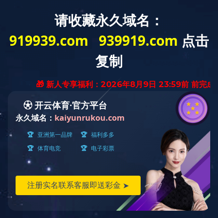
您所在位置：
mlsport
>
研究生教育
> 研究生培养
我院学科历史专业师生见面会于18日顺利举行
时间：2022-09-19 08:58:11
访问量：
740