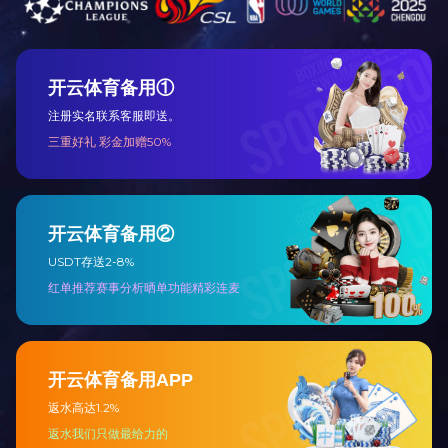
版权所有 Copyright © ML米兰体育·（国际）官方网站ML米兰体
育·（国际）官方网站
官方微信公众号
开云电子网页版
|
九游网页版
|
开云在线(中国)唯一官方网站
|
星空网·官
方端网站
|
J9在线平台
|
开云在线开户/注册/备用/官网
|
乐鱼平台
|
完美