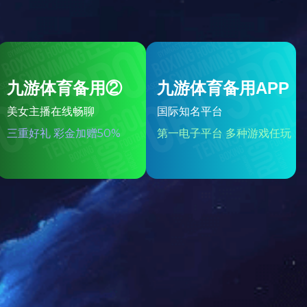
学表示衷心的祝贺。（王赣华）