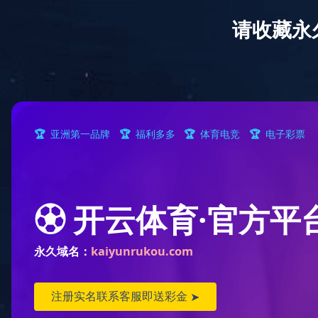
mlsport
学院概况
师资队伍