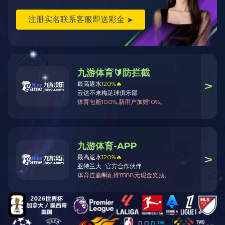
预答辩伊始，聂志军教授说明流程，并敦促同学们
趁热打铁，在会后尽快与各自导师沟通并完成终稿。聂
洁娜、刘维、谢婷婷、刘微四名报告人向各位老师汇报
了毕业论文情况。他们的论文题目分别为“《肩水金关汉
简（壹—伍）》字词关系研究”“基于文字视觉设计需求的
汉英文字比较研究”“原本《玉篇·山部》研究”和“《英藏敦
煌社会历史文献释录》校语用字研究”。