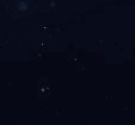
版权所有 Copyright © ML米兰体育·（国际）官方网站ML米兰体
育·（国际）官方网站
官方微信公众号
开云电子网页版
|
九游网页版
|
开云在线(中国)唯一官方网站
|
星空网·官
方端网站
|
J9在线平台
|
开云在线开户/注册/备用/官网
|
乐鱼平台
|
完美