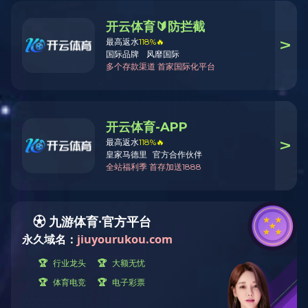
毕业论文预答辩于立言楼B105举行。此次预答辩由聂志
军教授主持，徐前师教授、赖积船教授、尹戴忠教授、
秦凤鹤副教授、韩家俊博士、彭小乐博士担任点评教
师，21级汉语言文字学方向研究生到场旁听。