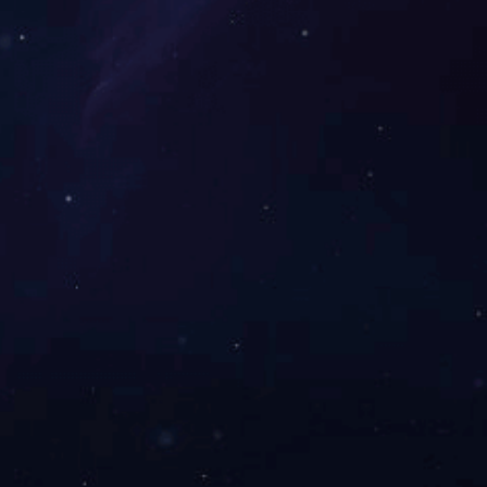
L米兰体育·（国际）官方网站发展党员公示
L米兰体育·（国际）官方网站2019年上半年入党积极分子开班典礼
1
2
3
4
5
院党政办：
0731-58291415
院教务办：
0731-58291
院研究生办：
0731-58291152
院学工办：
0731-582
地址：
湖南省湘潭市雨湖区ML米兰体育·（国际）官方网
版权所有 Copyright © ML米兰体育·（国际）官
官方网站