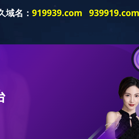
本科生教育
研究生教育
党群工作
科学研究