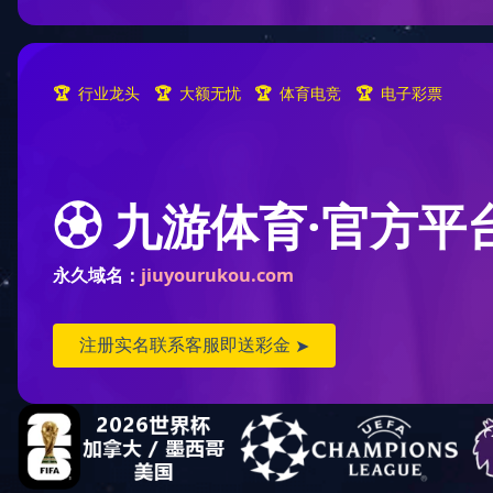
党群工作
M
组织机构
“
举
党建动态
M
党务公开
M
党校工作
题
M
党员风采
M
统战工作
M
工会工作
预