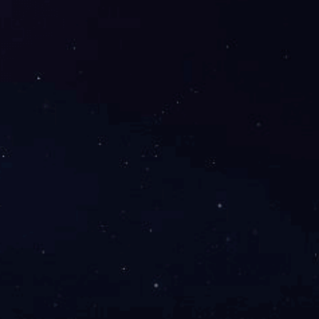
2019-05-06
顺利举行
2019-03-20
413
91808
站立言楼[411201]
方网站ML米兰体育·（国际）
官方微信公众号