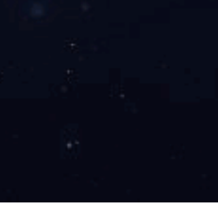
院党政办：
0731-58291415
院教务办：
0731-58291413
院研究生办：
0731-58291152
院学工办：
0731-58291808
地址：
湖南省湘潭市雨湖区ML米兰体育·（国际）官方网站立言
楼[411201]
版权所有 Copyright © ML米兰体育·（国际）官方网站ML米兰体
育·（国际）官方网站
官方微信公众号