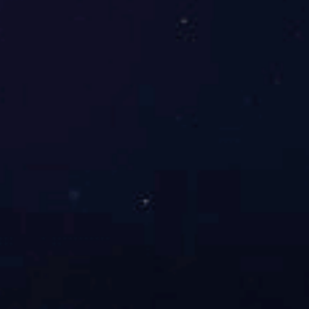
应时代发展需要的人才，针对社会对新闻人才
的需求变化，大学课堂必须做出相应的调整和
完善，让学生们应该更多地投入实践学习中，
积累更多的专业经验，为未来发展打下良好基
础。
撰稿人：汪妍
一审：张帆
二审：李涛
三审：罗振军
开云电子网页版
|
九游网页版
|
开云在线(中国)唯一官方网站
|
星
空网·官方端网站
|
J9在线平台
|
开云在线开户/注册/备用/官网
|
乐鱼平台
|
完美体育在线(中国)唯一官方网站
|
乐鱼在线注册_乐
鱼（中国）
|