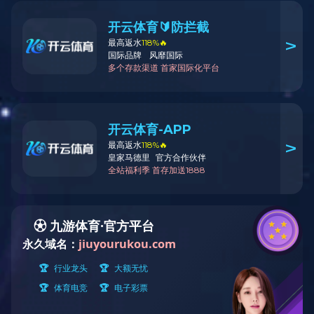
主任刘艳凤副教授、马兰副教授和汪妍老师一
行赴星辰在线、新浪湖南进行实习调研，就新
闻行业发展的现状与趋势、专业学科建设、校
企产学研协同合作、人才孵化基地建设及用人
单位对人才培养的素质要求等方面进行了深入
交流。
袁星洁一行首先了解新闻系学生在星辰在
线的实习情况，随后和星辰在线相关专家以“用
人单位对新闻类人才的需求及培养建议”为主题
展开了座谈交流。在座谈交流中，星辰在线党
委委员、值班编委林展翅谈到当下媒体生态发
生大变革，就圈层传播、新媒体新技术赋能、