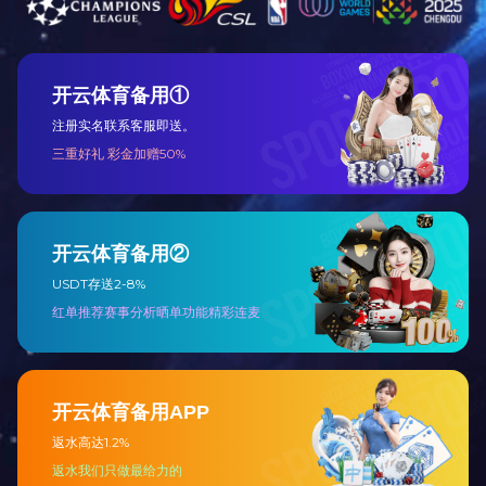
2025-12-04
“湘江高端学术论坛”系列学术讲座暨 “人文大家论坛”系列学术
讲座第284讲顺利开讲
2025-12-04
ML米兰体育·（国际）官方网站国际数智传播与跨文化沟通微
专业师生赴长沙参加AIGC创新训练营
2025-12-03
我院召开2025年班级目标管理总结及部署大会
2025-12-02
我院召开第九次学代会暨第二十六次研代会分团会议
2025-11-30
“人文大家讲坛”系列讲座第284讲在雨湖校区举行
2025-11-29
ML米兰体育·（国际）官方网站开展“教学礼拜”主题活动金课
（示范课）活动